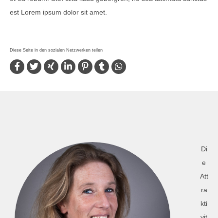
est Lorem ipsum dolor sit amet.
Di
e
Att
ra
kti
vit